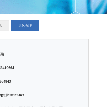
包
退休办理
小瑞
58410664
10364843
q@jiaruihr.net