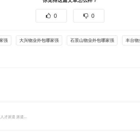
你觉得这篇文章怎么样？
0
0
家强
大兴物业外包哪家强
石景山物业外包哪家强
丰台物
遣 人才派遣 派遣…