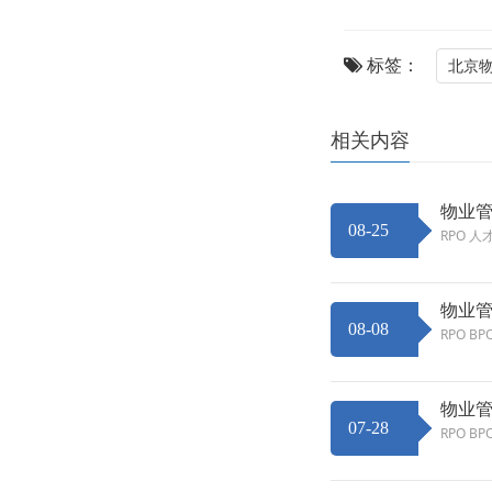
标签：
北京
相关内容
物业管
08-25
RPO 
物业管
08-08
RPO B
物业管
07-28
RPO B