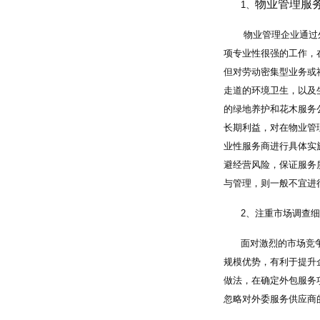
物业管理服
1
、
物业管理企业通过外包
项专业性很强的工作，
但对劳动密集型业务或
走道的环境卫生，以及
的绿地养护和花木服务
长期利益，对在物业管
业性服务商进行具体实
避经营风险，保证服务
与管理，则一般不宜进
2
、注重市场调查细
面对激烈的市场竞争环
规模优势，有利于提升
做法，在确定外包服务
忽略对外委服务供应商