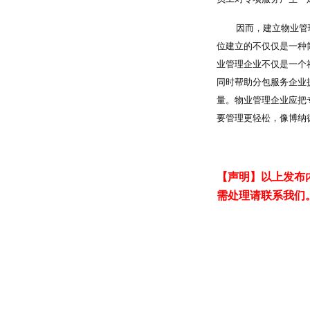
因而，建立物业管理企
位建立的不仅仅是一种
业管理企业不仅是一个
同时帮助分包服务企业
量。物业管理企业应把
要管理更轻松，像
博纳
【声明】以上发布
需处理请联系我们