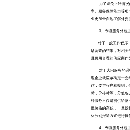
为了避免上述情况的发
率、服务保障能力等项
业更加全面地了解外委
3
、专项服务外包
对于一般工作程序，行
场调查的结果，对相关
且费用合理的供应商作
对于大宗服务的采购工
理企业就应该确定一套
作，要讲程序和规则，
标，价格标等，分值各
种服务不仅是提供给物
重价格的高低，一旦投
标分别报送方式进行操
4
、专项服务外包