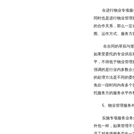
在进行物业专项服务外
同时也是进行物业管理
的合作关系，那么一定
围、运作方式、服务方
在合同的草拟与签订过
如果受委托的专业供应
平，不得低于物业管理
强调的是行业内多数企
的处理方法是不同的委
免在一段时间内有多个
托服务方的服务水平作
5
、物业管理服务
实施专项服务业务外包
外包一样，如果管理不
员工对专项服务产生一