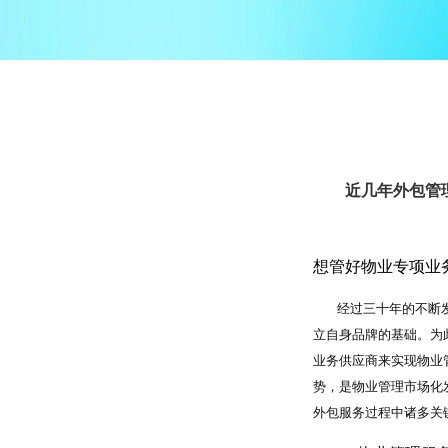
近几年外包管
想管好
物业
专项业
经过三十年的不断发
立自身品牌的基础。为
业务供应商来实现物业
势，是物业管理市场化
外包服务过程中诸多关