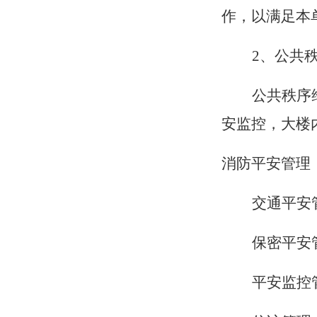
作，以满足本
2
、公共
公共秩序
安监控，大楼
消防平安管理
交通平安
保密平安
平安
监控